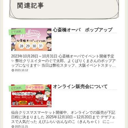
関連記事
心斎橋オーパ ポップアップ
ぐで太郎。
2023年10月28日～10月31日 心斎橋オーパでイベント開催予定
✨ 弊社クリエイターのぐで太郎。よくばりくまさんのポップア
ップになります✨ 当日は弊社スタッフ、大阪イベントスタッフ
にて対応させて頂きますのでよろしくお願いいたします。 シ...
2023.10.12
オンライン販売会について
ぐで太郎。
仙台クリスマスマーケット開催中、オンラインでの販売が下記
日程に決まりました 2025年12月10日～12月20日まで デザフェ
スで人気だった えびふらいおんなのこ（きんちゃく） にこい
ちキーホルダー など、販売を予定しています。よろしくお願...
2025.11.21