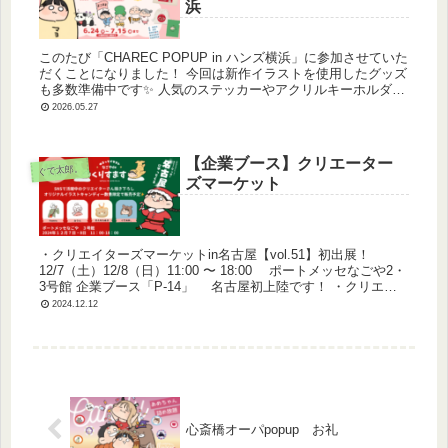
浜
このたび「CHAREC POPUP in ハンズ横浜」に参加させていた
だくことになりました！ 今回は新作イラストを使用したグッズ
も多数準備中です✨ 人気のステッカーやアクリルキーホルダー
はもちろん、イベント初だしの牛乳ふたのクリッカーなど、...
2026.05.27
【企業ブース】クリエーター
ぐで太郎。
ズマーケット
・クリエイターズマーケットin名古屋【vol.51】初出展！
12/7（土）12/8（日）11:00 〜 18:00 ポートメッセなごや2・
3号館 企業ブース「P-14」 名古屋初上陸です！ ・クリエー
ターオリジナルキャンディ ・オリジ...
2024.12.12
心斎橋オーパpopup お礼