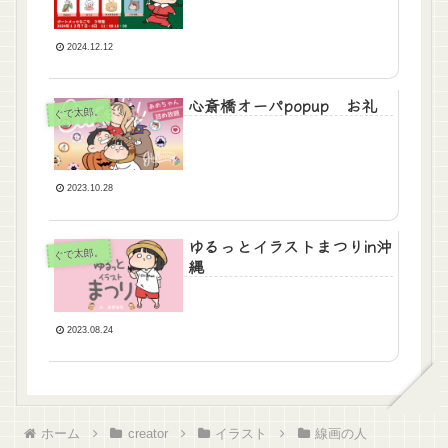
2024.12.12
心斎橋オーパpopup お礼
ぐで太郎。
2023.10.28
ゆるっとイラストまつりin沖
ぐで太郎。
縄
2023.08.24
ホーム
creator
イラスト
線画の人