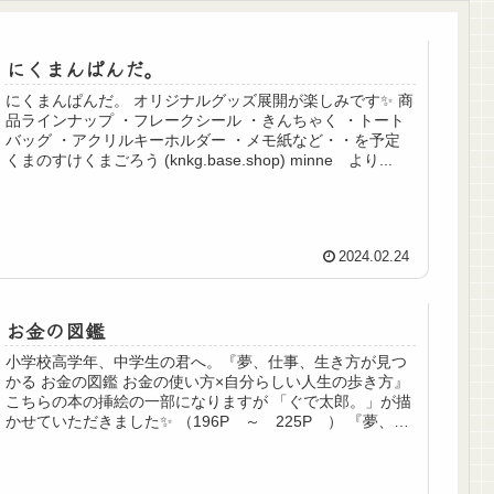
にくまんぱんだ。
にくまんぱんだ。 オリジナルグッズ展開が楽しみです✨ 商
品ラインナップ ・フレークシール ・きんちゃく ・トート
バッグ ・アクリルキーホルダー ・メモ紙など・・を予定
くまのすけくまごろう (knkg.base.shop) minne より...
2024.02.24
お金の図鑑
小学校高学年、中学生の君へ。『夢、仕事、生き方が見つ
かる お金の図鑑 お金の使い方×自分らしい人生の歩き方』
こちらの本の挿絵の一部になりますが 「ぐで太郎。」が描
かせていただきました✨ （196P ～ 225P ） 『夢、仕
事、生き方が見...