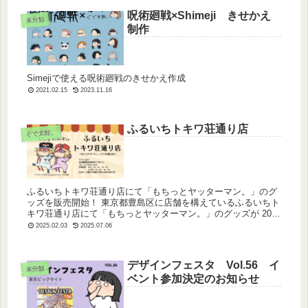
呪術廻戦×Shimeji きせかえ
未分類
制作
Simejiで使える呪術廻戦のきせかえ作成
2021.02.15
2023.11.16
ふるいちトキワ荘通り店
ぐで太郎。
ふるいちトキワ荘通り店にて「もちっとヤッターマン。」のグ
ッズを販売開始！ 東京都豊島区に店舗を構えているふるいちト
キワ荘通り店にて「もちっとヤッターマン。」のグッズが 2024
年11月27日から販売中です！ぜひお越しください！
2025.02.03
2025.07.06
デザインフェスタ Vol.56 イ
未分類
ベント参加決定のお知らせ