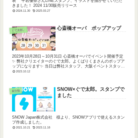
表 平岩優奈さんLINEスタンプ、イラストを描かせていただ
きました！ 2024 11/30販売リリース
2024.11.30
2025.03.27
心斎橋オーパ ポップアップ
ぐで太郎。
2023年10月28日～10月31日 心斎橋オーパでイベント開催予定
✨ 弊社クリエイターのぐで太郎。よくばりくまさんのポップア
ップになります✨ 当日は弊社スタッフ、大阪イベントスタッフ
にて対応させて頂きますのでよろしくお願いいたします。 シ...
2023.10.12
SNOW×ぐで太郎。スタンプで
未分類
ました
SNOW Japan株式会社 様より、SNOWアプリで使えるスタン
プ作成しました。
2021.10.21
2023.11.16